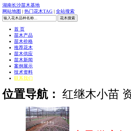
湖南长沙苗木基地
网站地图
|
热门花木TAG
|
全站搜索
首 页
苗木产品
苗木价格
推荐花木
苗木供应
苗木新闻
案例展示
技术资料
联系我们
位置导航：
红继木小苗 