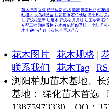
苗木行情
香樟
精品桂花
红枫
紫薇
湖南杜鹃
红花继
红桎木
义乌精品苗
桂花基地
石竹栽培
湖南丹桂
乐
桂
罗汉松造型
红继木
罗汉松
月月桂
法国冬青
石竹
别墅工程
湖南香樟
花木商交所
四季桂
一串红
丹桂
木
杜鹃小苗
红叶石楠球
重庆苗市
花木图片
|
花木规格
|
联系我们
|
花木Tag
|
R
浏阳柏加苗木基地、长
基地： 绿化苗木首选
13875973330 QQ：35