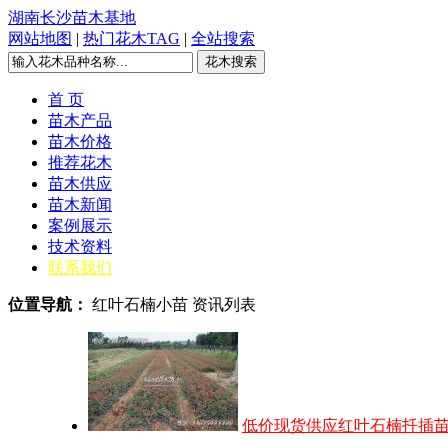
湖南长沙苗木基地
网站地图
|
热门花木TAG
|
全站搜索
首 页
苗木产品
苗木价格
推荐花木
苗木供应
苗木新闻
案例展示
技术资料
联系我们
位置导航：
红叶石楠小苗 资讯列表
低价现货供应红叶石楠扦插