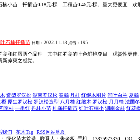
苗，扦插苗0.18元/棵，工程苗0.46元/棵。量大更便宜，欢
红叶石楠扦插苗
2022-11-18
195
日期：
点击：
罗宾和红唇两个品种，其中红罗宾的叶色鲜艳夺目，观赏性更佳
清新凉爽之感觉。
木
造型罗汉松
湖南罗汉松
春鹃
丹桂
红继木图片
景叶白兰
夏鹃
女樱
原生罗汉松
罗汉松造型
八月桂
红继木
罗汉松
月月桂
法国冬
四季桂
一串红
丹桂小苗
杜鹃扦插苗
红叶石楠小
湖南金桂
红花
系我们
|
花木Tag
|
RSS网站地图
木首选 联系人：朱老板 手机：13875973330 QQ：3539