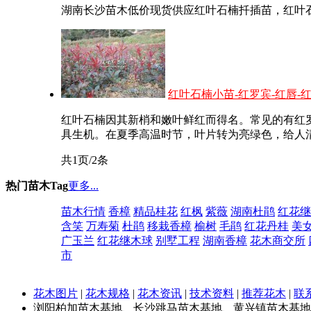
湖南长沙苗木低价现货供应红叶石楠扦插苗，红叶石楠小
红叶石楠小苗-红罗宾-红唇-
红叶石楠因其新梢和嫩叶鲜红而得名。常见的有红
具生机。在夏季高温时节，叶片转为亮绿色，给人
共1页/2条
热门苗木Tag
更多...
苗木行情
香樟
精品桂花
红枫
紫薇
湖南杜鹃
红花继
含笑
万寿菊
杜鹃
移栽香樟
榆树
毛鹃
红花丹桂
美
广玉兰
红花继木球
别墅工程
湖南香樟
花木商交所
市
花木图片
|
花木规格
|
花木资讯
|
技术资料
|
推荐花木
|
联
浏阳柏加苗木基地、长沙跳马苗木基地、黄兴镇苗木基地： 绿化苗