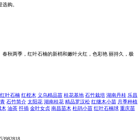
迎选购。
。春秋两季，红叶石楠的新梢和嫩叶火红，色彩艳 丽持久，极
红叶石楠
红桎木
义乌精品苗
桂花基地
石竹栽培
湖南丹桂
乐昌
青
石竹简介
太阳花
湖南桂花
精品罗汉松
红继木小苗
月季种植
檵木
油茶
扦插
金叶女贞
南昌苗木
杜鹃小苗
红叶石楠球
重庆苗
82818